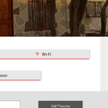
Wi-Fi
sion
Sâ€™inscrire