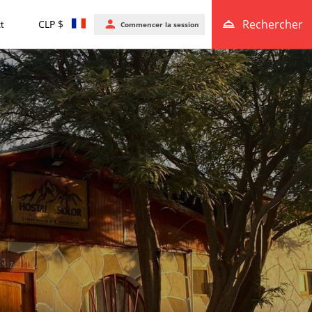
Rechercher
CLP $
t
Commencer la session
ambre
RECHERCHER