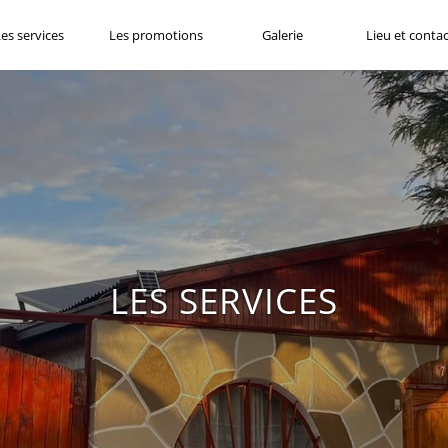
Code promo
es services
Les promotions
Galerie
Lieu et contac
2
Les adultes
•
1
ch
LES SERVICES