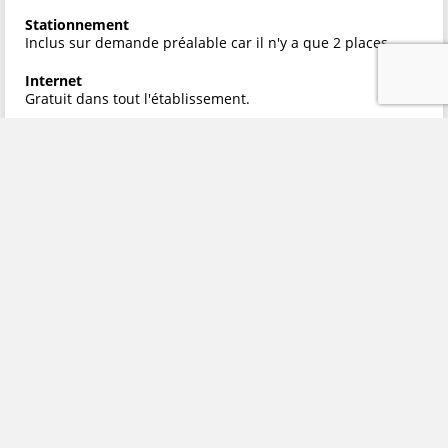
Stationnement
Inclus sur demande préalable car il n'y a que 2 places
Internet
Gratuit dans tout l'établissement.
Les enfants et les lits dÂ´appoint
Lieu adapté uniquement aux adultes ou enfants (pas
moins de 6 ans) accompagnés d'un adulte.
Cartes de crédit acceptées
Visa - Mastercard - American Express
Politique de compagnie
Ils ne sont pas autorisés.
99%
Score basé sur 2 commentaires.
Service: 100%
Edificio: 90%