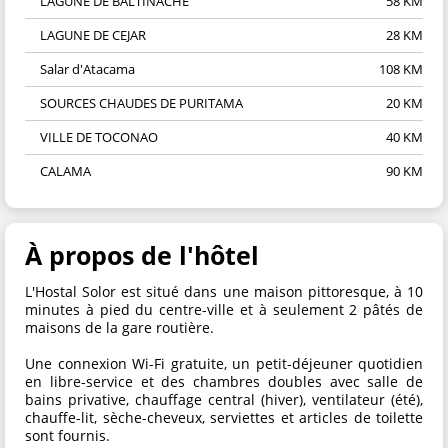
LAGUNE DE BALTINACHE
58 KM
LAGUNE DE CEJAR
28 KM
Salar d'Atacama
108 KM
SOURCES CHAUDES DE PURITAMA
20 KM
VILLE DE TOCONAO
40 KM
CALAMA
90 KM
À propos de l'hôtel
L'Hostal Solor est situé dans une maison pittoresque, à 10
minutes à pied du centre-ville et à seulement 2 pâtés de
maisons de la gare routière.
Une connexion Wi-Fi gratuite, un petit-déjeuner quotidien
en libre-service et des chambres doubles avec salle de
bains privative, chauffage central (hiver), ventilateur (été),
chauffe-lit, sèche-cheveux, serviettes et articles de toilette
sont fournis.