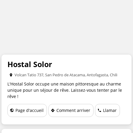
RE-ENTRER EMAIL
(Código de Pais + Código de Area + Número)
TÉLÉPHONE
PAYS
PROVINCE
Hostal Solor
REQUÊTE
Volcan Tatio 737, San Pedro de Atacama, Antofagasta, Chili
L'Hostal Solor occupe une maison pittoresque au charme
unique pour un séjour de rêve. Laissez-vous tenter par le
rêve !
Page d'accueil
Comment arriver
Llamar